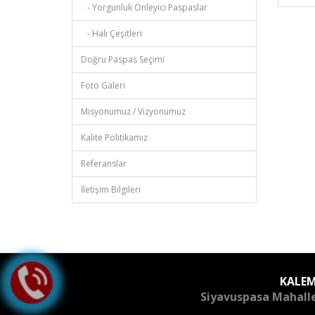
- Yorgunluk Önleyici Paspaslar
- Halı Çeşitleri
Doğru Paspas Seçimi
Foto Galeri
Misyonumuz / Vizyonumuz
Kalite Politikamız
Referanslar
İletişim Bilgileri
KALEM
Siyavuspasa Mahalle