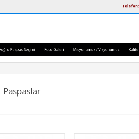
Telefon:
Doğru Paspas Seçimi
Foto Galeri
Misyonumuz / Vizyonumuz
Kalite
 Paspaslar