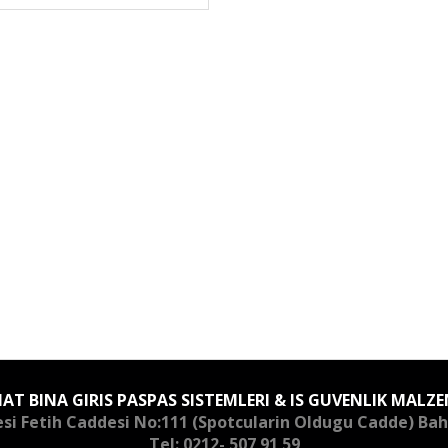
AT BINA GIRIS PASPAS SISTEMLERI & IS GUVENLIK MALZE
si Fetih Caddesi No:111 (Spotcularin Oldugu Cadde) Bah
Tel: 0212- 507 91 59